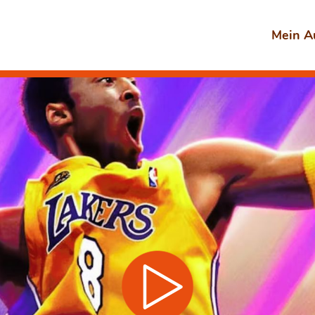
Mein A