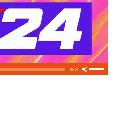
Pfeiltasten
00:00
Hoch/Runter
benutzen,
um
die
Lautstärke
zu
regeln.