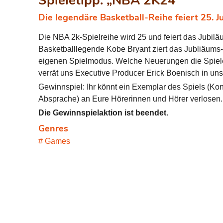
Spieletipp: „NBA 2K24“
Die legendäre Basketball-Reihe feiert 25. J
Die NBA 2k-Spielreihe wird 25 und feiert das Jubi
Basketballlegende Kobe Bryant ziert das Jubliäum
eigenen Spielmodus. Welche Neuerungen die Spiele
verrät uns Executive Producer Erick Boenisch in uns
Gewinnspiel: Ihr könnt ein Exemplar des Spiels (Ko
Absprache) an Eure Hörerinnen und Hörer verlosen.
Die Gewinnspielaktion ist beendet.
Genres
Games