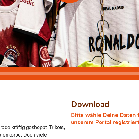
Download
Bitte wähle Deine Daten 
unserem Portal registrier
de kräftig geshoppt: Trikots,
arenkörbe. Doch viele