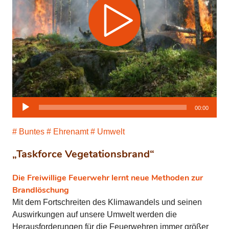
Audio-
00:00
Player
Buntes
Ehrenamt
Umwelt
„Taskforce Vegetationsbrand“
Die Freiwillige Feuerwehr lernt neue Methoden zur
Brandlöschung
Mit dem Fortschreiten des Klimawandels und seinen
Auswirkungen auf unsere Umwelt werden die
Herausforderungen für die Feuerwehren immer größer